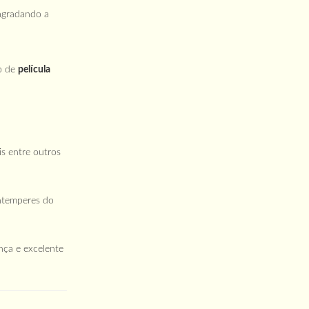
 agradando a
ão de
película
s entre outros
intemperes do
nça e excelente