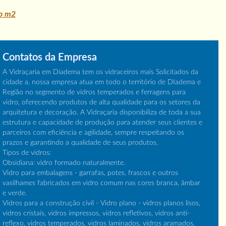
ço m2
Contatos da Empresa
A Vidraçaria em Diadema tem os vidraceiros mais Solicitados da
cidade a, nossa empresa atua em todo o território de DIadema e
Região no segmento de vidros temperados e ferragens para
vidro, oferecendo produtos de alta qualidade para os setores da
arquitetura e decoração. A Vidraçaria disponibiliza de toda a sua
estrutura e capacidade de produção para atender seus clientes e
parceiros com eficiência e agilidade, sempre respeitando os
prazos e garantindo a qualidade de seus produtos.
Tipos de vidros:
Obsidiana: vidro formado naturalmente.
Vidro para embalagens - garrafas, potes, frascos e outros
vasilhames fabricados em vidro comum nas cores branca, âmbar
e verde.
Vidros para a construção civil - Vidro plano - vidros planos lisos,
vidros cristais, vidros impressos, vidros refletivos, vidros anti-
reflexo, vidros temperados, vidros laminados, vidros aramados,