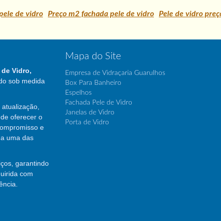
pele de vidro
Preço m2 fachada pele de vidro
Pele de vidro pre
Mapa do Site
 de Vidro,
Empresa de Vidraçaria Guarulhos
do sob medida
Box Para Banheiro
Espelhos
Fachada Pele de Vidro
atualização,
Janelas de Vidro
de oferecer o
Porta de Vidro
compromisso e
da uma das
ços, garantindo
quirida com
ência.